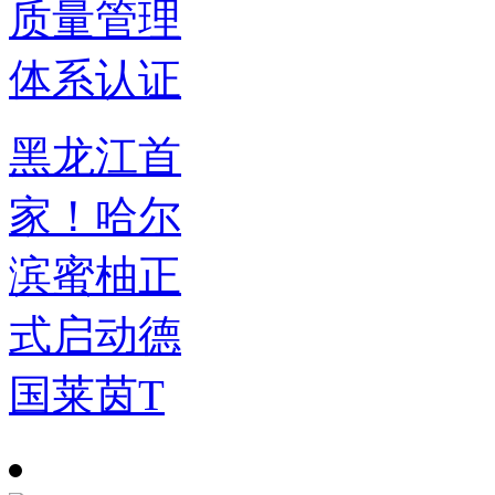
黑龙江首
家！哈尔
滨蜜柚正
式启动德
国莱茵T