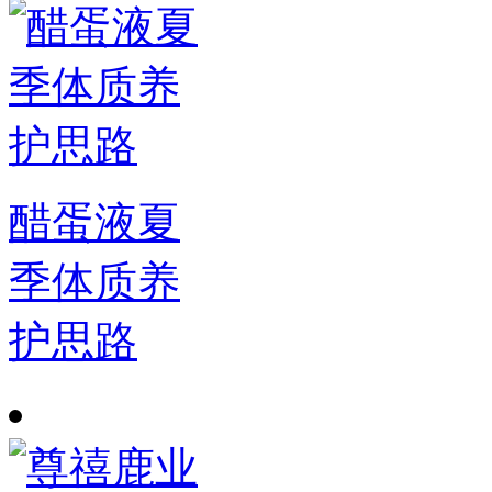
醋蛋液夏
季体质养
护思路