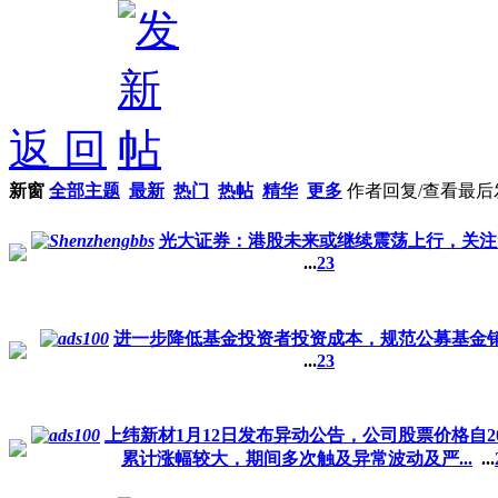
返 回
新窗
全部主题
最新
热门
热帖
精华
更多
作者
回复/查看
最后
光大证券：港股未来或继续震荡上行，关注
...
2
3
进一步降低基金投资者投资成本，规范公募基金
...
2
3
上纬新材1月12日发布异动公告，公司股票价格自20
累计涨幅较大，期间多次触及异常波动及严...
...