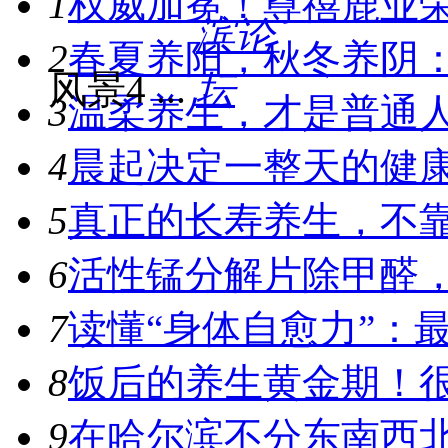
1
权威加冕！尊禧鹿业
2
春夏养阳，秋冬养阴
风景4 ...
3
温柔养生，才是普通
4
晨起决定一整天的健
5
真正的长寿养生，不
6
活性锰分解片除甲醛
7
读懂“身体自愈力”：
8
饭后的养生黄金期！
9
在哈尔滨不分东南西