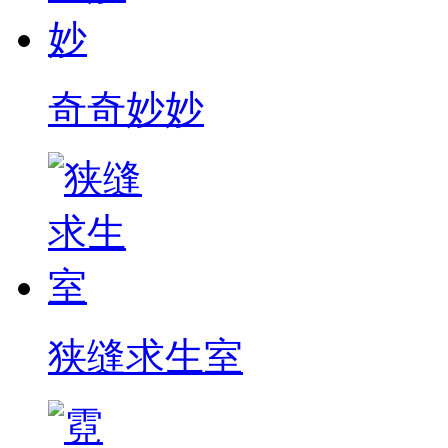
奇奇妙妙
狭缝求生室