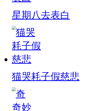
星期八去表白
猫哭耗子假慈悲