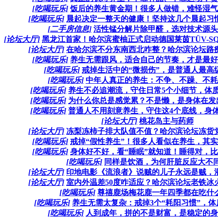
[吃喝玩乐]
饭后的养生黄金期！很多人做错，难怪湿气重
[吃喝玩乐]
晨起决定一整天的健康！坚持这几个晨起习惯，
[二手房信息]
活性锰分解片除甲醛，选对技术源头是
[论坛大厅]
黑龙江首家！哈尔滨蜜柚正式启动德国莱茵TÜV-SQS
[论坛大厅]
在哈尔滨不分东南西北咋整？哈尔滨论坛路痴抱
[吃喝玩乐]
养生无需跟风，适合自己的节奏，才是最好的
[吃喝玩乐]
戒掉生活中的“微损伤”，是普通人最高级的
[吃喝玩乐]
中年人真正的养生：不争、不躁、不耗、
[吃喝玩乐]
养生不必追潮流，守住日常5个小细节，体质会
[吃喝玩乐]
为什么你总是感觉累？不是懒，是身体在发出“
[吃喝玩乐]
普通人不用刻意养生，守住这4个底线，身体自
[论坛大厅]
桃花岛主与药师
[论坛大厅]
冻梨冻柿子排大队值不值？哈尔滨论坛冻货党哪
[吃喝玩乐]
戒掉“假性养生”！很多人看似在养生，其实一
[吃喝玩乐]
身体好不好，看“睡眠”就知道！睡得对，比吃
[吃喝玩乐]
同样是饮酒，为何肝脏反应大不
[论坛大厅]
印地电影《流浪者》说贼的儿子永远是贼，潘恩
[论坛大厅]
室内外温差50度咋适应？哈尔滨论坛老铁冰火
[吃喝玩乐]
尊禧鹿场梅花鹿一年四季都在吃什么？
[吃喝玩乐]
养生无需太复杂：戒掉3个“耗阳习惯”，体质
[吃喝玩乐]
人到成年，拼的不是财富，是稳定的身体