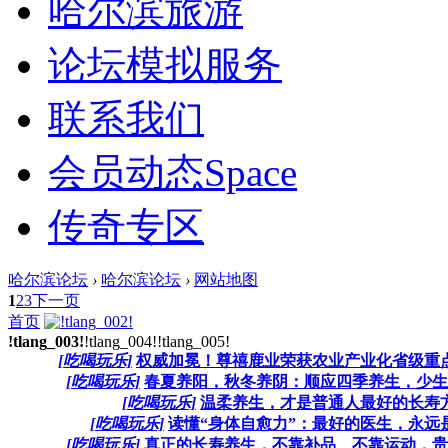
哈尔滨旅游
论坛模拟服务
联系我们
会员动态
Space
传奇专区
哈尔滨论坛
›
哈尔滨论坛
›
网站地图
1
2
3
下一页
首页
!tlang_003!
!tlang_004!
!tlang_005!
[吃喝玩乐]
权威加冕！尊禧鹿业荣获农业产业化省级重点龙
[吃喝玩乐]
春夏养阳，秋冬养阴：顺应四季养生，少生病
[吃喝玩乐]
温柔养生，才是普通人最好的长寿方式
[吃喝玩乐]
读懂“身体自愈力”：最好的医生，永远是你
[吃喝玩乐]
真正的长寿养生，不靠补品、不靠运动，贵在“