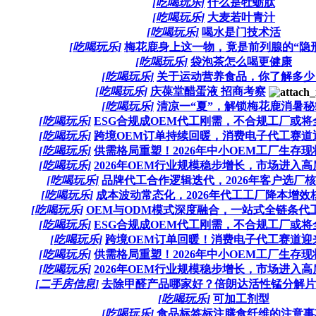
[吃喝玩乐]
什么是牡蛎肽
[吃喝玩乐]
大麦若叶青汁
[吃喝玩乐]
喝水是门技术活
[吃喝玩乐]
梅花鹿身上这一物，竟是前列腺的“隐形卫
[吃喝玩乐]
袋泡茶怎么喝更健康
[吃喝玩乐]
关于运动营养食品，你了解多少
[吃喝玩乐]
庆葆堂醋蛋液 招商考察
[吃喝玩乐]
清凉一“夏”，解锁梅花鹿消暑秘
[吃喝玩乐]
ESG合规成OEM代工刚需，不合规工厂或将全
[吃喝玩乐]
跨境OEM订单持续回暖，消费电子代工赛道迎
[吃喝玩乐]
供需格局重塑！2026年中小OEM工厂生存现状
[吃喝玩乐]
2026年OEM行业规模稳步增长，市场进入高质
[吃喝玩乐]
品牌代工合作逻辑迭代，2026年客户选厂核心
[吃喝玩乐]
成本波动常态化，2026年代工工厂降本增效核
[吃喝玩乐]
OEM与ODM模式深度融合，一站式全链条代工
[吃喝玩乐]
ESG合规成OEM代工刚需，不合规工厂或将全
[吃喝玩乐]
跨境OEM订单回暖！消费电子代工赛道迎来
[吃喝玩乐]
供需格局重塑！2026年中小OEM工厂生存现状
[吃喝玩乐]
2026年OEM行业规模稳步增长，市场进入高质
[二手房信息]
去除甲醛产品哪家好？倍朗达活性锰分解片和
[吃喝玩乐]
可加工剂型
[吃喝玩乐]
食品标签标注膳食纤维的注意事