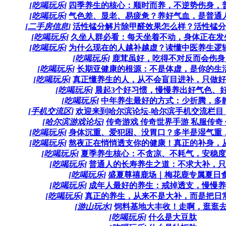
[吃喝玩乐]
四季养生的核心：顺时而养，不逆势伤身，普通
[吃喝玩乐]
气色差、显老、易疲惫？养好气血，是普通人最
[二手房信息]
活性锰分解片除甲醛效果怎么样？活性锰分解
[吃喝玩乐]
久坐人群必看：每天坐着不动，身体正在发生这
[吃喝玩乐]
为什么现在的人越补越虚？读懂中医养生逻辑，
[吃喝玩乐]
鹿茸虽好，吃得不对反而会伤身
[吃喝玩乐]
长期亚健康的根源：不是体虚，是你的生活节
[吃喝玩乐]
真正懂养生的人，从不会盲目进补，只做好“日
[吃喝玩乐]
晨起3个好习惯，慢慢养出好气色、好体
[吃喝玩乐]
中年养生最好的方式：少折腾，多静养
[手机交流区]
欢迎来到哈尔滨论坛-哈尔滨手机交流栏目，
[哈尔滨游戏论坛]
传奇游戏 传奇世界手游 私服传奇 传
[吃喝玩乐]
身体沉重、爱犯困、没胃口？多半是湿气重，这
[吃喝玩乐]
熬夜正在悄悄透支你的健康！真正的补身，从好
[吃喝玩乐]
夏季养生核心：不贪凉、不耗气，安稳度夏
[吃喝玩乐]
普通人的长寿养生之道：不求大补，只求
[吃喝玩乐]
盛夏尊禧鹿场｜梅花鹿专属夏日
[吃喝玩乐]
成年人最好的养生：戒掉透支，慢慢养回
[吃喝玩乐]
真正的养生，从来不是大补，而是把日常过
[游山玩水]
饲料基地大丰收！走啊，逛逛去
[吃喝玩乐]
什么是大豆肽