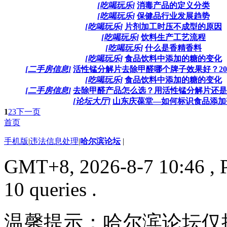
[吃喝玩乐]
消毒产品的定义分类
[吃喝玩乐]
保健品行业发展趋势
[吃喝玩乐]
片剂加工时压不成型的原因
[吃喝玩乐]
饮料生产工艺流程
[吃喝玩乐]
什么是香精香料
[吃喝玩乐]
食品饮料中添加的糖的变化
[二手房信息]
活性锰分解片去除甲醛哪个牌子效果好？2026
[吃喝玩乐]
食品饮料中添加的糖的变化
[二手房信息]
去除甲醛产品怎么选？用活性锰分解片还是用
[论坛大厅]
山东庆葆堂—如何标识食品添加
1
2
3
下一页
首页
手机版
|
违法信息处理
|
哈尔滨论坛
|
GMT+8, 2026-8-7 10:46
, 
10 queries .
温馨提示：哈尔滨论坛仅