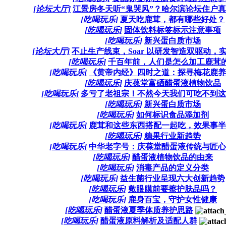
[论坛大厅]
江景房冬天听“鬼哭风”？哈尔滨论坛住户真实
[吃喝玩乐]
夏天吃鹿茸，都有哪些好处？
[吃喝玩乐]
固体饮料标签标示注意事项
[吃喝玩乐]
新兴蛋白质市场
[论坛大厅]
不止生产线束，Soar 以研发智造双驱动，实
[吃喝玩乐]
千百年前，人们是怎么加工鹿茸
[吃喝玩乐]
《黄帝内经》四时之道：探寻梅花鹿养生
[吃喝玩乐]
庆葆堂富硒醋蛋液植物饮品
[吃喝玩乐]
多亏了老祖宗！不然今天我们可吃不到这样
[吃喝玩乐]
新兴蛋白质市场
[吃喝玩乐]
如何标识食品添加剂
[吃喝玩乐]
鹿茸和这些东西搭配一起吃，效果事半功
[吃喝玩乐]
糖果行业新趋势
[吃喝玩乐]
中华老字号：庆葆堂醋蛋液传统与匠心的
[吃喝玩乐]
醋蛋液植物饮品的由来
[吃喝玩乐]
消毒产品的定义分类
[吃喝玩乐]
益生菌行业呈现六大创新趋势
[吃喝玩乐]
敷眼膜前要擦护肤品吗？
[吃喝玩乐]
鹿身百宝，守护女性健康
[吃喝玩乐]
醋蛋液夏季体质养护思路
[吃喝玩乐]
醋蛋液原料解析及适配人群