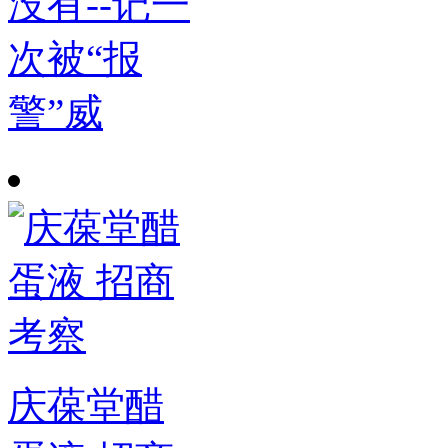
没有--记一
次被“报
警”威
庆葆堂醋