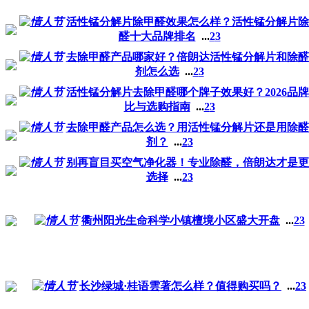
活性锰分解片除甲醛效果怎么样？活性锰分解片除
醛十大品牌排名
...
2
3
去除甲醛产品哪家好？倍朗达活性锰分解片和除醛
剂怎么选
...
2
3
活性锰分解片去除甲醛哪个牌子效果好？2026品
比与选购指南
...
2
3
去除甲醛产品怎么选？用活性锰分解片还是用除醛
剂？
...
2
3
别再盲目买空气净化器！专业除醛，倍朗达才是更
选择
...
2
3
衢州阳光生命科学小镇檀境小区盛大开盘
...
2
3
长沙绿城·桂语雲著怎么样？值得购买吗？
...
2
3