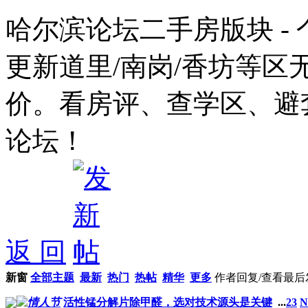
哈尔滨论坛二手房版块 -
更新道里/南岗/香坊等
价。看房评、查学区、避
论坛！
返 回
新窗
全部主题
最新
热门
热帖
精华
更多
作者
回复/查看
最后
活性锰分解片除甲醛，选对技术源头是关键
...
2
3
N