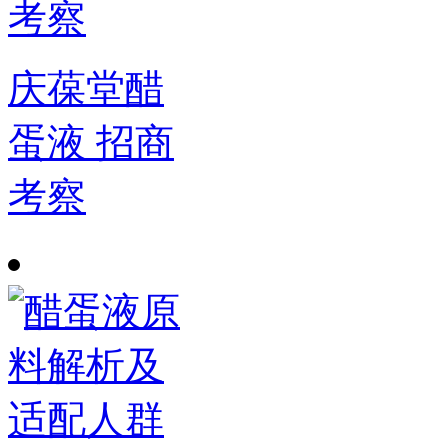
庆葆堂醋
蛋液 招商
考察