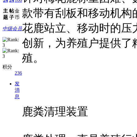
24
24
106
款带有刮板和移动机构
主
帖
金
题
子
币
花鹿站立、移动时的压
中级会员
创新，为养殖户提供了
殖。
积分
236
发
消
息
鹿粪清理装置