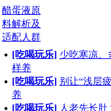
醋蛋液原
料解析及
适配人群
[吃喝玩乐]
少吃寒凉、
样养
[吃喝玩乐]
别让“浅层
养
[吃喝玩乐]
人老先长肚