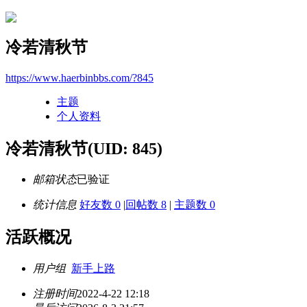
冷若清秋节
https://www.haerbinbbs.com/?845
主题
个人资料
冷若清秋节
(UID: 845)
邮箱状态
已验证
统计信息
好友数 0
|
回帖数 8
|
主题数 0
活跃概况
用户组
新手上路
注册时间
2022-4-22 12:18