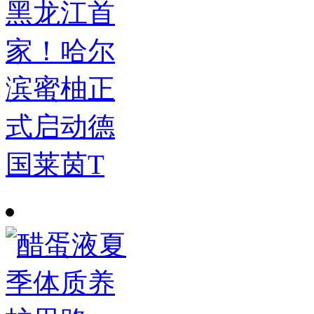
黑龙江首
家！哈尔
滨蜜柚正
式启动德
国莱茵T