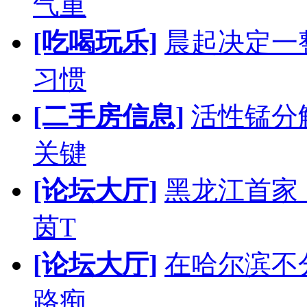
气重
[吃喝玩乐]
晨起决定一
习惯
[二手房信息]
活性锰分
关键
[论坛大厅]
黑龙江首家
茵T
[论坛大厅]
在哈尔滨不
路痴