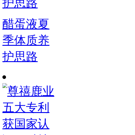
醋蛋液夏
季体质养
护思路