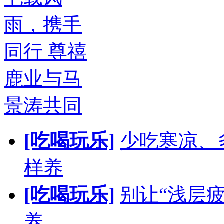
雨，携手
同行 尊禧
鹿业与马
景涛共同
[吃喝玩乐]
少吃寒凉、
样养
[吃喝玩乐]
别让“浅层
养