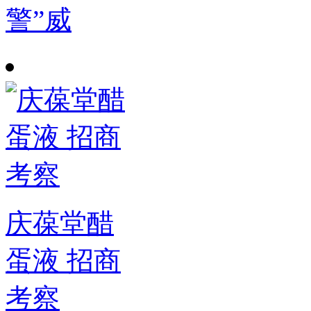
警”威
庆葆堂醋
蛋液 招商
考察