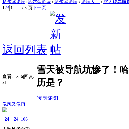
哈尔滨论坛
»
哈尔滨论坛
›
哈尔滨论坛
›
论坛大厅
›
雪天被导航坑
1
2
3
/ 3 页
下一页
返回列表
雪天被导航坑惨了！哈
查看:
1356
|
回复:
历是？
21
[复制链接]
像风又像雨
24
24
106