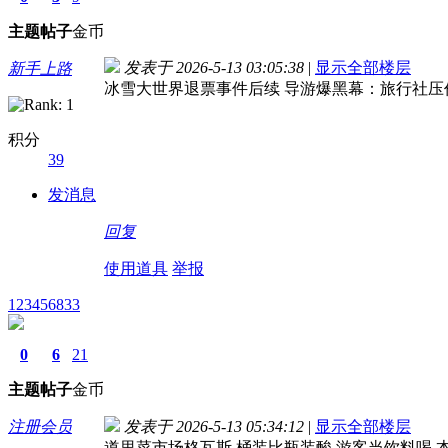
主题
帖子
金币
发表于 2026-5-13 03:05:38
|
显示全部楼层
新手上路
冰雪大世界退票事件后续 导游爆黑幕：旅行社压
积分
39
发消息
回复
使用道具
举报
123456833
0
6
21
主题
帖子
金币
注册会员
发表于 2026-5-13 05:34:12
|
显示全部楼层
道里菜市场格瓦斯 桶装比瓶装酸 游客当饮料喝 