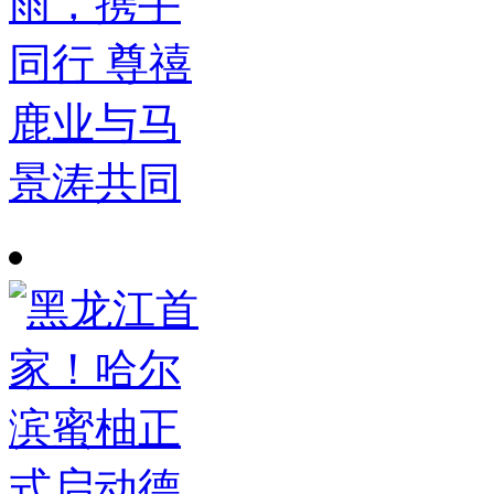
雨，携手
同行 尊禧
鹿业与马
景涛共同