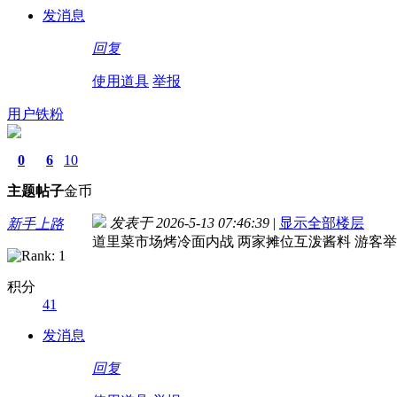
发消息
回复
使用道具
举报
用户铁粉
0
6
10
主题
帖子
金币
发表于 2026-5-13 07:46:39
|
显示全部楼层
新手上路
道里菜市场烤冷面内战 两家摊位互泼酱料 游客
积分
41
发消息
回复