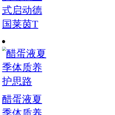
式启动德
国莱茵T
醋蛋液夏
季体质养