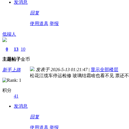
发消息
回复
使用道具
举报
低端人
0
13
10
主题
帖子
金币
发表于 2026-5-13 01:21:47
|
显示全部楼层
新手上路
松花江缆车停运检修 玻璃结霜啥也看不见 票还
积分
41
发消息
回复
使用道具
举报