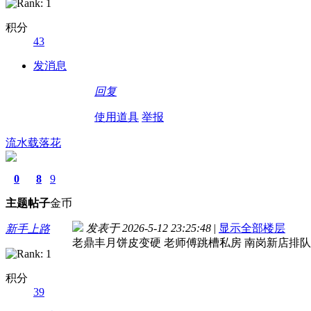
积分
43
发消息
回复
使用道具
举报
流水载落花
0
8
9
主题
帖子
金币
发表于 2026-5-12 23:25:48
|
显示全部楼层
新手上路
老鼎丰月饼皮变硬 老师傅跳槽私房 南岗新店排队
积分
39