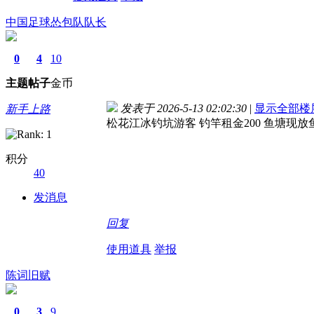
中国足球怂包队队长
0
4
10
主题
帖子
金币
发表于 2026-5-13 02:02:30
|
显示全部楼
新手上路
松花江冰钓坑游客 钓竿租金200 鱼塘现放
积分
40
发消息
回复
使用道具
举报
陈词旧赋
0
3
9