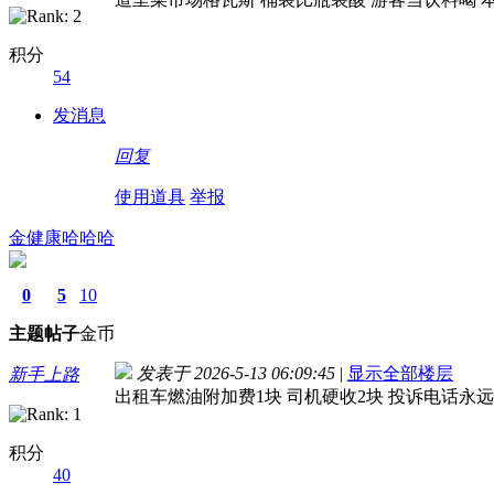
积分
54
发消息
回复
使用道具
举报
金健康哈哈哈
0
5
10
主题
帖子
金币
发表于 2026-5-13 06:09:45
|
显示全部楼层
新手上路
出租车燃油附加费1块 司机硬收2块 投诉电话永
积分
40