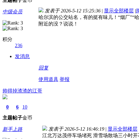
主题
帖子
金币
发表于 2026-5-12 15:25:36
|
显示全部楼层
|
中级会员
哈尔滨的公交站名，有的挺有味儿！“烟厂”“哈
附近的没？说说！
积分
236
发消息
回复
使用道具
举报
帅得掉渣渣的江哥
0
6
10
主题
帖子
金币
发表于 2026-5-12 16:46:19
|
显示全部楼层
新手上路
江北万达茂停车场堵死 滑雪场散场三小时开