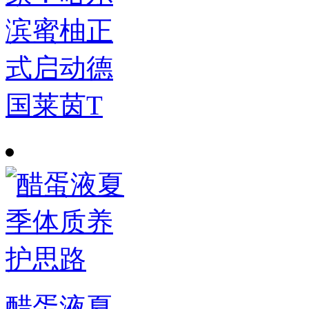
滨蜜柚正
式启动德
国莱茵T
醋蛋液夏