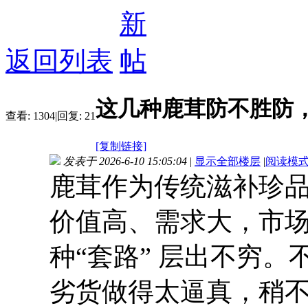
返回列表
这几种鹿茸防不胜防
查看:
1304
|
回复:
21
[复制链接]
发表于 2026-6-10 15:05:04
|
显示全部楼层
|
阅读模
鹿茸作为传统滋补珍
价值高、需求大，市
种“套路” 层出不穷
劣货做得太逼真，稍