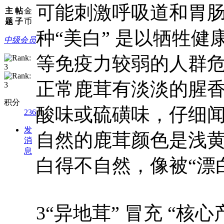
可能刺激呼吸道和胃
主
帖
金
题
子
币
种“美白” 是以牺牲
中级会员
等免疫力较弱的人群危
正常鹿茸有淡淡的腥
积分
酸味或硫磺味，仔细闻
236
发
自然的鹿茸颜色是浅
消
息
白得不自然，像被“漂
3“异地茸” 冒充 “核心