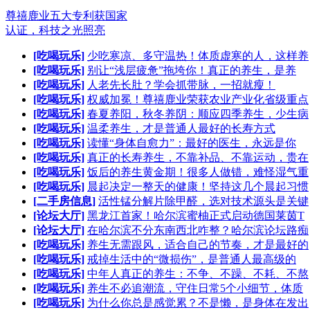
尊禧鹿业五大专利获国家
认证，科技之光照亮
[吃喝玩乐]
少吃寒凉、多守温热！体质虚寒的人，这样养
[吃喝玩乐]
别让“浅层疲惫”拖垮你！真正的养生，是养
[吃喝玩乐]
人老先长肚？学会抓带脉，一招就瘦！
[吃喝玩乐]
权威加冕！尊禧鹿业荣获农业产业化省级重点
[吃喝玩乐]
春夏养阳，秋冬养阴：顺应四季养生，少生病
[吃喝玩乐]
温柔养生，才是普通人最好的长寿方式
[吃喝玩乐]
读懂“身体自愈力”：最好的医生，永远是你
[吃喝玩乐]
真正的长寿养生，不靠补品、不靠运动，贵在
[吃喝玩乐]
饭后的养生黄金期！很多人做错，难怪湿气重
[吃喝玩乐]
晨起决定一整天的健康！坚持这几个晨起习惯
[二手房信息]
活性锰分解片除甲醛，选对技术源头是关键
[论坛大厅]
黑龙江首家！哈尔滨蜜柚正式启动德国莱茵T
[论坛大厅]
在哈尔滨不分东南西北咋整？哈尔滨论坛路痴
[吃喝玩乐]
养生无需跟风，适合自己的节奏，才是最好的
[吃喝玩乐]
戒掉生活中的“微损伤”，是普通人最高级的
[吃喝玩乐]
中年人真正的养生：不争、不躁、不耗、不熬
[吃喝玩乐]
养生不必追潮流，守住日常5个小细节，体质
[吃喝玩乐]
为什么你总是感觉累？不是懒，是身体在发出