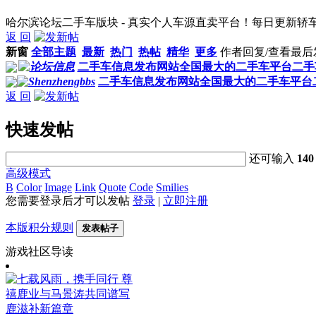
哈尔滨论坛二手车版块 - 真实个人车源直卖平台！每日更新轿
返 回
新窗
全部主题
最新
热门
热帖
精华
更多
作者
回复/查看
最后
二手车信息发布网站全国最大的二手车平台二手
二手车信息发布网站全国最大的二手车平台
返 回
快速发帖
还可输入
140
高级模式
B
Color
Image
Link
Quote
Code
Smilies
您需要登录后才可以发帖
登录
|
立即注册
本版积分规则
发表帖子
游戏社区导读