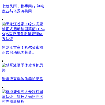
七载风雨，携手同行 尊禧
鹿业与马景涛共同
黑龙江首家！哈尔滨蜜柚
正式启动德国莱茵T
醋蛋液夏季体质养护思路