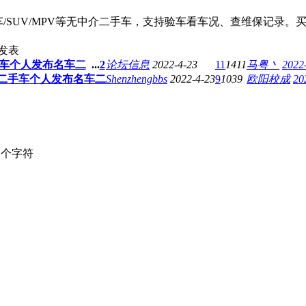
车/SUV/MPV等无中介二手车，支持验车看车况、查维保记录
发表
车个人发布名车二
...
2
论坛信息
2022-4-23
11
1411
马粤丶
2022
二手车个人发布名车二
Shenzhengbbs
2022-4-23
9
1039
欧阳校成
20
个字符